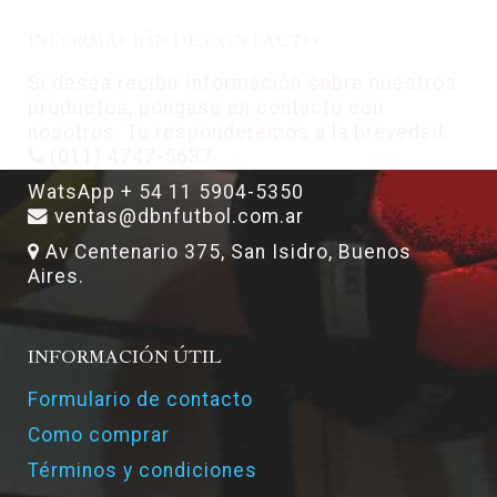
INFORMACIÓN DE CONTACTO
Si desea recibir información sobre nuestros
productos, póngase en contacto con
nosotros. Te responderemos a la brevedad.
(011) 4747-5637
WatsApp + 54 11 5904-5350
ventas@dbnfutbol.com.ar
Av Centenario 375, San Isidro, Buenos
Aires.
INFORMACIÓN ÚTIL
Formulario de contacto
Como comprar
Términos y condiciones