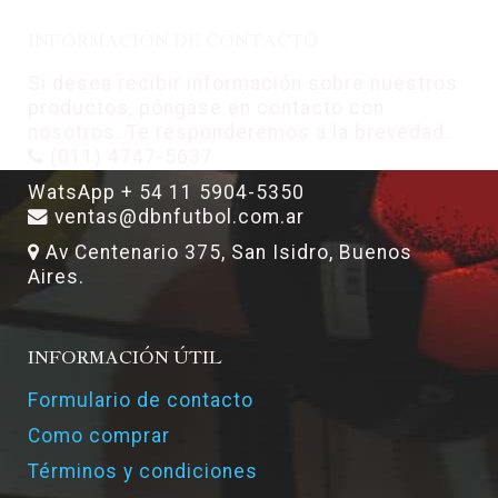
INFORMACIÓN DE CONTACTO
Si desea recibir información sobre nuestros
productos, póngase en contacto con
nosotros. Te responderemos a la brevedad.
(011) 4747-5637
WatsApp + 54 11 5904-5350
ventas@dbnfutbol.com.ar
Av Centenario 375, San Isidro, Buenos
Aires.
INFORMACIÓN ÚTIL
Formulario de contacto
Como comprar
Términos y condiciones