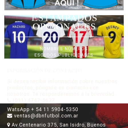
ESTAMPADOS
OPCIONALES
NOMBRES NÚMEROS
ESCUDOS PUBLICIDADES
INFORMACIÓN DE CONTACTO
Si desea recibir información sobre nuestros
productos, póngase en contacto con
nosotros. Te responderemos a la brevedad.
(011) 4747-5637
WatsApp + 54 11 5904-5350
ventas@dbnfutbol.com.ar
Av Centenario 375, San Isidro, Buenos