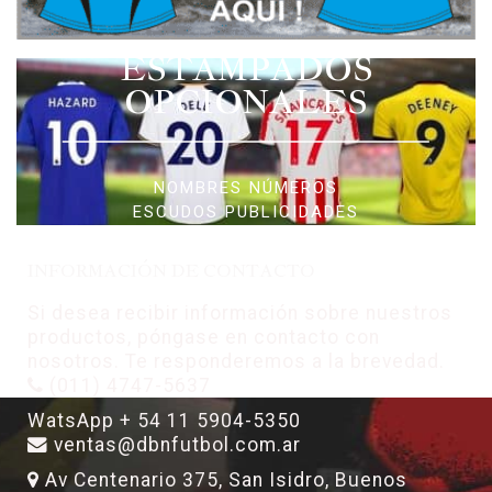
ESTAMPADOS
OPCIONALES
NOMBRES NÚMEROS
ESCUDOS PUBLICIDADES
INFORMACIÓN DE CONTACTO
Si desea recibir información sobre nuestros
productos, póngase en contacto con
nosotros. Te responderemos a la brevedad.
(011) 4747-5637
WatsApp + 54 11 5904-5350
ventas@dbnfutbol.com.ar
Av Centenario 375, San Isidro, Buenos