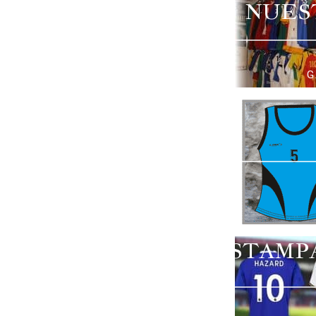
NUES
G
ESTAMP