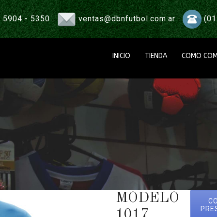
 5904 - 5350
ventas@dbnfutbol.com.ar
(01
INICIO
TIENDA
COMO COM
MODELO
C
PRE
1017