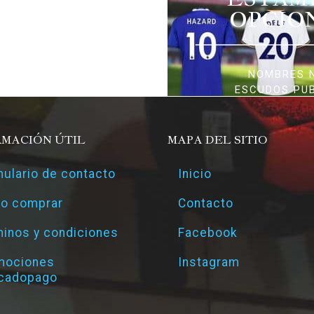
OPCIO
NOMBRES 
ESCUDOS PU
RMACIÓN ÚTIL
MAPA DEL SITIO
ulario de contacto
Inicio
o comprar
Contacto
inos y condiciones
Facebook
mociones
Instagram
cadopago