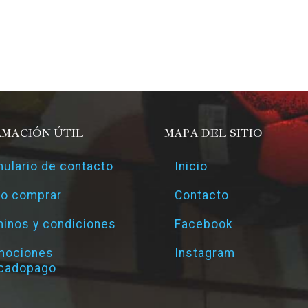
RMACIÓN ÚTIL
MAPA DEL SITIO
ulario de contacto
Inicio
o comprar
Contacto
inos y condiciones
Facebook
mociones
Instagram
cadopago