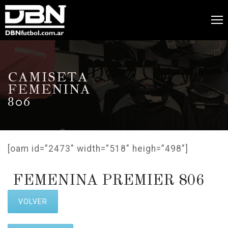
CAMISETA
FEMENINA
806
[oam id=”2473″ width=”518″ heigh=”498″]
FEMENINA PREMIER 806
VOLVER