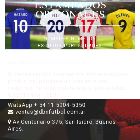
ESTAMPADOS
OPCIONALES
NOMBRES NÚMEROS
ESCUDOS PUBLICIDADES
INFORMACIÓN DE CONTACTO
Si desea recibir información sobre nuestros
productos, póngase en contacto con
nosotros. Te responderemos a la brevedad.
(011) 4747-5637
WatsApp + 54 11 5904-5350
ventas@dbnfutbol.com.ar
Av Centenario 375, San Isidro, Buenos
Aires.