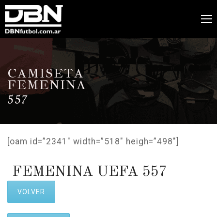
CAMISETA
FEMENINA
557
[oam id=”2341″ width=”518″ heigh=”498″]
FEMENINA UEFA 557
VOLVER