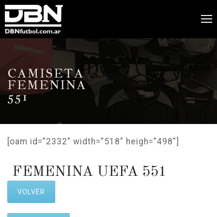
CAMISETA
FEMENINA
551
[oam id=”2332″ width=”518″ heigh=”498″]
FEMENINA UEFA 551
VOLVER