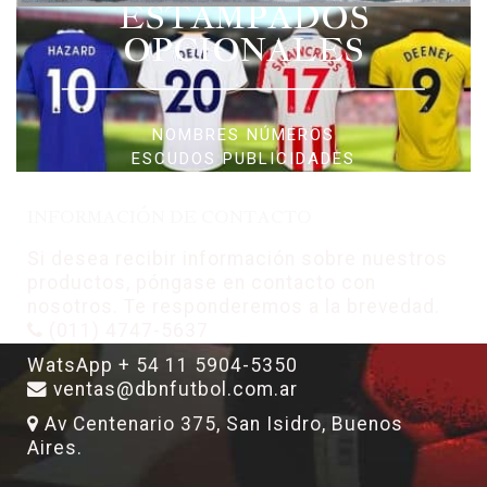
ESTAMPADOS
OPCIONALES
NOMBRES NÚMEROS
ESCUDOS PUBLICIDADES
INFORMACIÓN DE CONTACTO
Si desea recibir información sobre nuestros
productos, póngase en contacto con
nosotros. Te responderemos a la brevedad.
(011) 4747-5637
WatsApp + 54 11 5904-5350
ventas@dbnfutbol.com.ar
Av Centenario 375, San Isidro, Buenos
Aires.